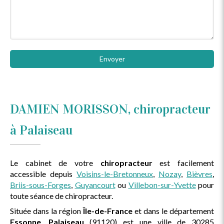
Envoyer
DAMIEN MORISSON, chiropracteur
à Palaiseau
Le cabinet de votre
chiropracteur
est facilement
accessible depuis
Voisins-le-Bretonneux
,
Nozay
,
Bièvres
,
Briis-sous-Forges
,
Guyancourt
ou
Villebon-sur-Yvette
pour
toute séance de chiropracteur.
Située dans la région
Île-de-France
et dans le département
Essonne
,
Palaiseau
(91120) est une ville de 30285