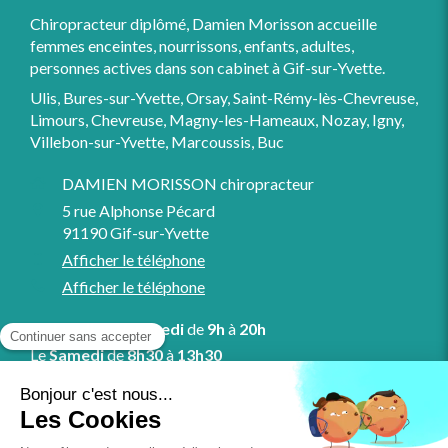
Chiropracteur diplômé, Damien Morisson accueille
femmes enceintes, nourrissons, enfants, adultes,
personnes actives dans son cabinet à Gif-sur-Yvette.
Ulis, Bures-sur-Yvette, Orsay, Saint-Rémy-lès-Chevreuse,
Limours, Chevreuse, Magny-les-Hameaux, Nozay, Igny,
Villebon-sur-Yvette, Marcoussis, Buc
DAMIEN MORISSON chiropracteur
5 rue Alphonse Pécard
91190
Gif-sur-Yvette
Afficher le téléphone
Afficher le téléphone
Du
Lundi
au
Vendredi
de
9h
à
20h
Le
Samedi
de
8h30
à
13h30
Prendre rendez-vous en ligne